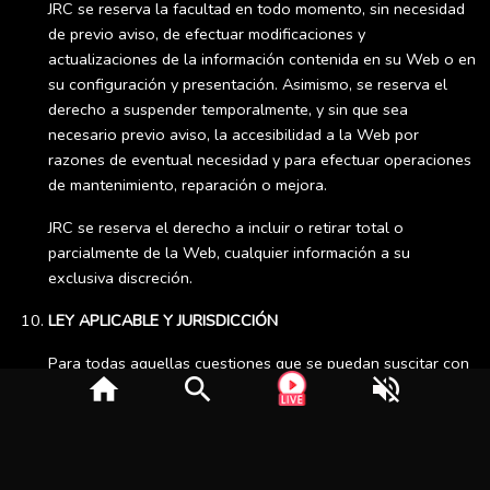
JRC se reserva la facultad en todo momento, sin necesidad
de previo aviso, de efectuar modificaciones y
actualizaciones de la información contenida en su Web o en
su configuración y presentación. Asimismo, se reserva el
derecho a suspender temporalmente, y sin que sea
necesario previo aviso, la accesibilidad a la Web por
razones de eventual necesidad y para efectuar operaciones
de mantenimiento, reparación o mejora.
JRC se reserva el derecho a incluir o retirar total o
parcialmente de la Web, cualquier información a su
exclusiva discreción.
LEY APLICABLE Y JURISDICCIÓN
Para todas aquellas cuestiones que se puedan suscitar con
home
search
volume_off
motivo de interpretación, ejecución o eventual
incumplimiento de las presentes condiciones de utilización,
los usuarios, con renuncia a su propio fuero, y con
independencia del lugar donde se suscite cualquier disputa,
se someterán expresamente a la competencia y jurisdicción